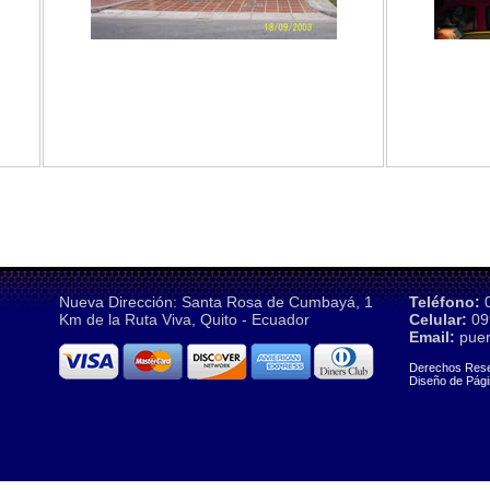
Nueva Dirección: Santa Rosa de Cumbayá, 1
Teléfono:
0
Km de la Ruta Viva, Quito - Ecuador
Celular:
09
Email:
puer
Derechos Res
Diseño de Pág