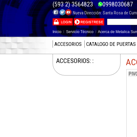
(593 2) 3564823
099803068
Nueva Dirección: Santa Rosa de Cumba
Inicio
l
Servicio Técnico
l
Acerca de Metalica Sun
ACCESORIOS
CATALOGO DE PUERTAS
ACCESORIOS: :
AC
PIV