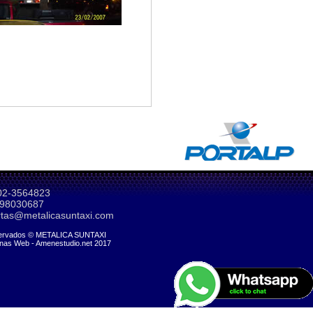
2-3564823
98030687
tas@metalicasuntaxi.com
ervados © METALICA SUNTAXI
inas Web - Amenestudio.net 2017