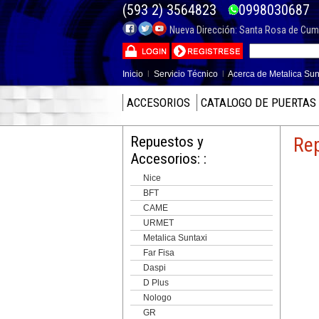
(593 2) 3564823
099803068
Nueva Dirección: Santa Rosa de Cumba
Inicio
l
Servicio Técnico
l
Acerca de Metalica Sun
ACCESORIOS
CATALOGO DE PUERTAS
Repuestos y
Rep
Accesorios: :
Nice
BFT
CAME
URMET
Metalica Suntaxi
Far Fisa
Daspi
D Plus
Nologo
GR