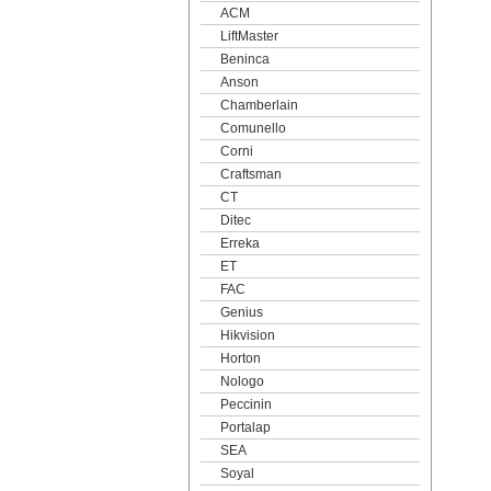
ACM
LiftMaster
Beninca
Anson
Chamberlain
Comunello
Corni
Craftsman
CT
Ditec
Erreka
ET
FAC
Genius
Hikvision
Horton
Nologo
Peccinin
Portalap
SEA
Soyal