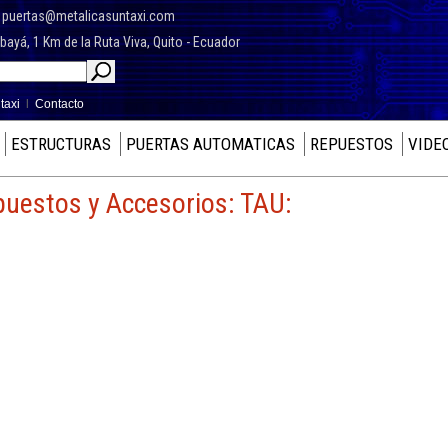
7
puertas@metalicasuntaxi.com
yá, 1 Km de la Ruta Viva, Quito - Ecuador
taxi
l
Contacto
ESTRUCTURAS
PUERTAS AUTOMATICAS
REPUESTOS
VIDE
uestos y Accesorios: TAU: