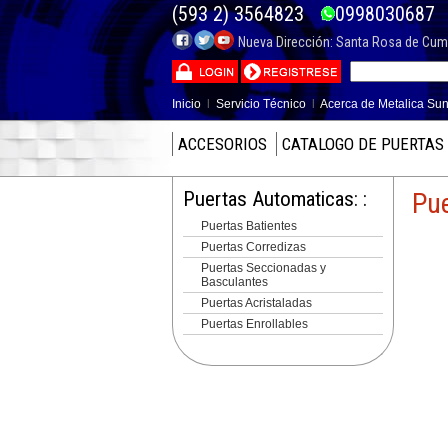
(593 2) 3564823
099803068
Nueva Dirección: Santa Rosa de Cumba
Inicio
l
Servicio Técnico
l
Acerca de Metalica Sun
ACCESORIOS
CATALOGO DE PUERTAS
Puertas Automaticas: :
Pue
Puertas Batientes
Puertas Corredizas
Puertas Seccionadas y
Basculantes
Puertas Acristaladas
Puertas Enrollables