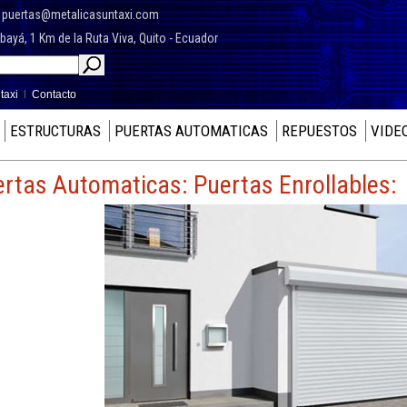
7
puertas@metalicasuntaxi.com
yá, 1 Km de la Ruta Viva, Quito - Ecuador
taxi
l
Contacto
ESTRUCTURAS
PUERTAS AUTOMATICAS
REPUESTOS
VIDE
rtas Automaticas: Puertas Enrollables: