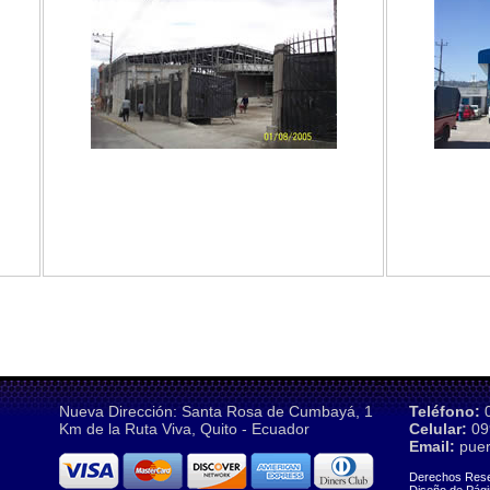
Nueva Dirección: Santa Rosa de Cumbayá, 1
Teléfono:
0
Km de la Ruta Viva, Quito - Ecuador
Celular:
09
Email:
puer
Derechos Res
Diseño de Pág