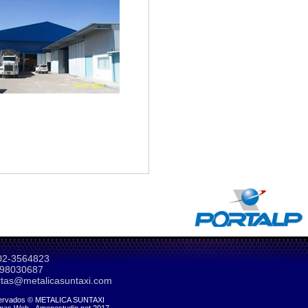
2-3564823
98030687
tas@metalicasuntaxi.com
ervados © METALICA SUNTAXI
inas Web - Amenestudio.net 2017