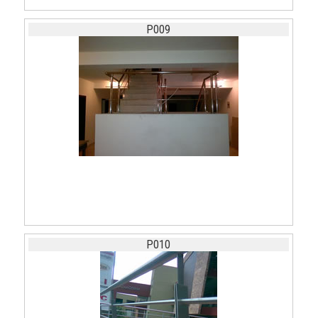
P009
P010